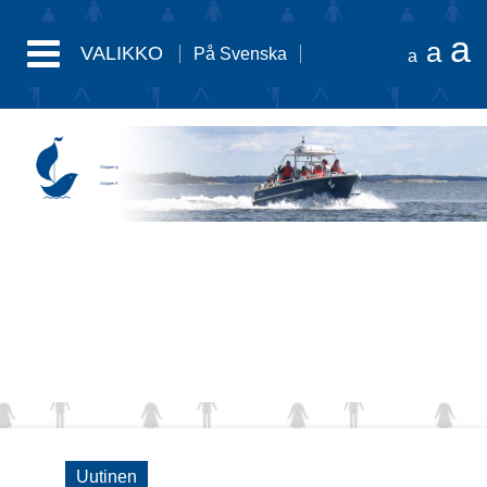
a
a
VALIKKO
På Svenska
a
Skipper ry
Skipper rf
Uutinen