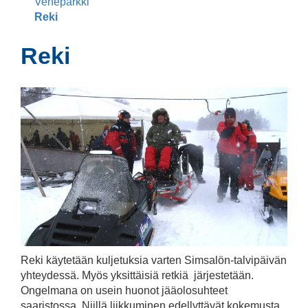
Veneparkki
Reki
Reki
Reki käytetään kuljetuksia varten Simsalön-talvipäivän
yhteydessä. Myös yksittäisiä retkiä järjestetään.
Ongelmana on usein huonot jääolosuhteet
saaristossa. Niillä liikkuminen edellyttävät kokemusta,