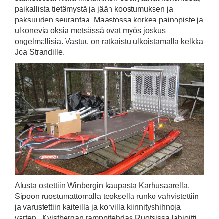
paikallista tietämystä ja jään koostumuksen ja
paksuuden seurantaa. Maastossa korkea painopiste ja
ulkonevia oksia metsässä ovat myös joskus
ongelmallisia. Vastuu on ratkaistu ulkoistamalla kelkka
Joa Strandille.
Alusta ostettiin Winbergin kaupasta Karhusaarella.
Sipoon ruostumattomalla teoksella runko vahvistettiin
ja varustettiin kaiteilla ja korvilla kiinnityshihnoja
varten. Kvistbergan ramppitehdas Ruotsissa lahjoitti