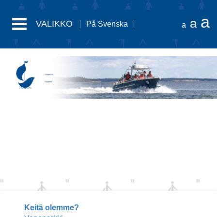
a
a
VALIKKO
På Svenska
a
Skipper ry
Skipper rf
Keitä olemme?