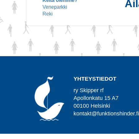
Keitä olemme?
Ai
Veneparkki
Reki
YHTEYSTIEDOT
ry Skipper rf
Apollonkatu 15 A7
00100 Helsinki
kontakt@funktionshinder.f