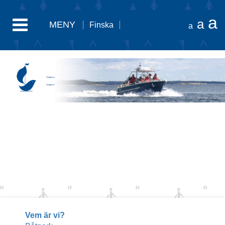
a
a
MENY
Finska
a
Skipper ry
Skipper rf
Vem är vi?