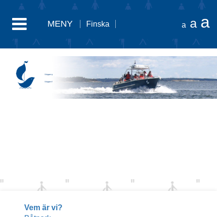
a
a
MENY
Finska
a
Skipper ry
Skipper rf
Vem är vi?